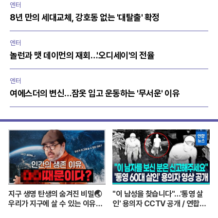
엔터
8년 만의 세대교체, 강호동 없는 '대탈출' 확정
엔터
놀런과 맷 데이먼의 재회…'오디세이'의 전율
엔터
여에스더의 변신…잠옷 입고 운동하는 '무서운' 이유
지구 생명 탄생의 숨겨진 비밀🌏
"이 남성을 찾습니다"…'통영 살
우리가 지구에 살 수 있는 이유는
인' 용의자 CCTV 공개 / 연합뉴
이것 때문? ㅣ이정모 관장님이 알
스 (Yonhapnews)