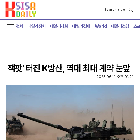
Search title
검
색
전체
데일리정치
데일리사회
데일리경제
World
데일리건강
스
'잭팟' 터진 K방산, 역대 최대 계약 눈앞
2025.06.11. 오후 01:24