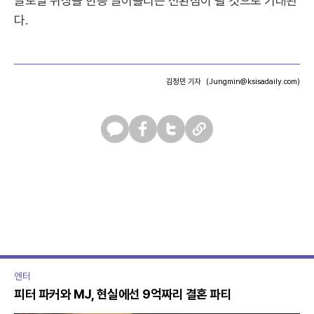
글로벌 위상을 한층 끌어올리는 전환점이 될 것으로 기대된
다.
김정민 기자
(Jungmin@ksisadaily.com)
카
페
트
U
카
이
위
R
오
스
터
L
톡
북
복
사
엔터
피터 파커와 MJ, 현실에선 9억짜리 결혼 파티