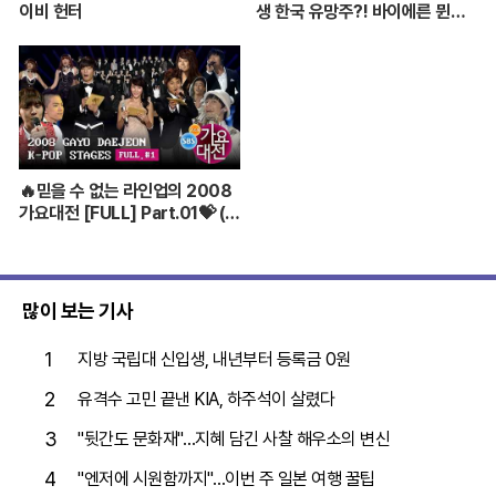
이비 헌터
생 한국 유망주?! 바이에른 뮌헨
에 한국인 선수가 4명이라니...
🔥믿을 수 없는 라인업의 2008
가요대전 [FULL] Part.01💝 (BI
GBANG,TVXQ,Girls' Genera
tion ...)
많이 보는 기사
1
지방 국립대 신입생, 내년부터 등록금 0원
2
유격수 고민 끝낸 KIA, 하주석이 살렸다
3
"뒷간도 문화재"…지혜 담긴 사찰 해우소의 변신
4
"엔저에 시원함까지"…이번 주 일본 여행 꿀팁