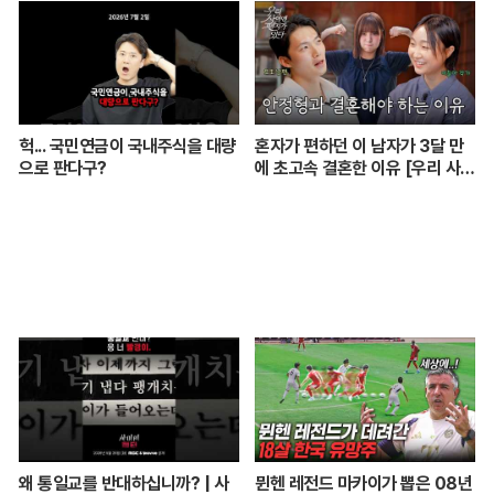
려주는 쉬운 과학 이야기💡
헉... 국민연금이 국내주식을 대량
혼자가 편하던 이 남자가 3달 만
으로 판다구?
에 초고속 결혼한 이유 [우리 사이
엔 편지가 있다] EP.1 또또 남편
주찬
왜 통일교를 반대하십니까? | 사
뮌헨 레전드 마카이가 뽑은 08년