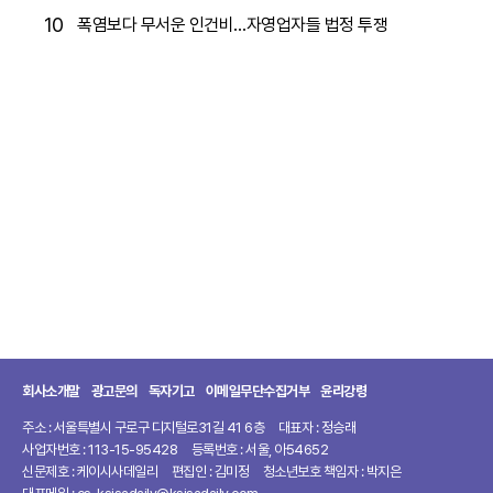
10
폭염보다 무서운 인건비…자영업자들 법정 투쟁
회사소개말
광고문의
독자기고
이메일무단수집거부
윤리강령
주소 : 서울특별시 구로구 디지털로31길 41 6층
대표자 : 정승래
사업자번호 : 113-15-95428
등록번호 : 서울, 아54652
신문제호 : 케이시사데일리
편집인 : 김미정
청소년보호 책임자 : 박지은