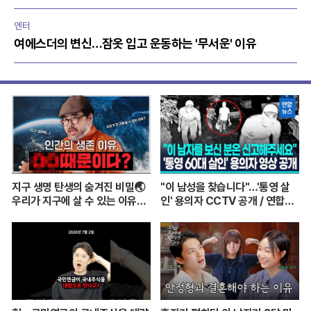
엔터
여에스더의 변신…잠옷 입고 운동하는 '무서운' 이유
지구 생명 탄생의 숨겨진 비밀🌏
"이 남성을 찾습니다"…'통영 살
우리가 지구에 살 수 있는 이유는
인' 용의자 CCTV 공개 / 연합뉴
이것 때문? ㅣ이정모 관장님이 알
스 (Yonhapnews)
려주는 쉬운 과학 이야기💡