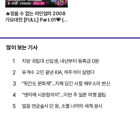
🔥믿을 수 없는 라인업의 2008
가요대전 [FULL] Part.01💝 (BI
GBANG,TVXQ,Girls' Genera
tion ...)
많이 보는 기사
1
지방 국립대 신입생, 내년부터 등록금 0원
2
유격수 고민 끝낸 KIA, 하주석이 살렸다
3
"뒷간도 문화재"…지혜 담긴 사찰 해우소의 변신
4
"엔저에 시원함까지"…이번 주 일본 여행 꿀팁
5
얼음 연금술사 던 응, 소멸 너머의 세계 응시