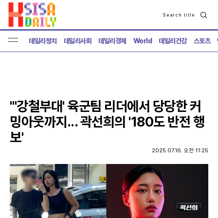
Search title
검
색
데일리정치
데일리사회
데일리경제
World
데일리건강
스포츠
"'강철부대' 육군팀 리더에서 당당한 커
밍아웃까지... 곽선희의 '180도 반전 행
보'
2025.07.16. 오전 11:25