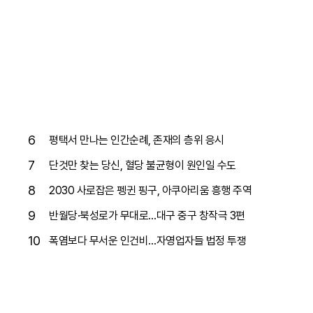
6
평택서 만나는 인간순례, 존재의 층위 응시
7
단것만 찾는 당신, 혈당 불균형이 원인일 수도
8
2030 사로잡은 펭귄 핑구, 아쿠아리움 흥행 주역
9
반월당·북성로가 무대로…대구 중구 창작극 3편
10
폭염보다 무서운 인건비…자영업자들 법정 투쟁