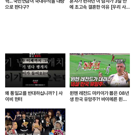
헉... 국민연금이 국내주식을 대량
혼자가 편하던 이 남자가 3달 만
으로 판다구?
에 초고속 결혼한 이유 [우리 사이
엔 편지가 있다] EP.1 또또 남편
주찬
왜 통일교를 반대하십니까? | 사
뮌헨 레전드 마카이가 뽑은 08년
이비 헌터
생 한국 유망주?! 바이에른 뮌헨
에 한국인 선수가 4명이라니...