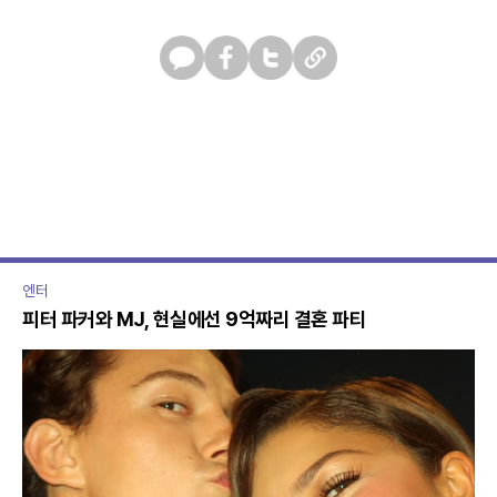
카
페
트
U
카
이
위
R
오
스
터
L
톡
북
복
사
엔터
피터 파커와 MJ, 현실에선 9억짜리 결혼 파티