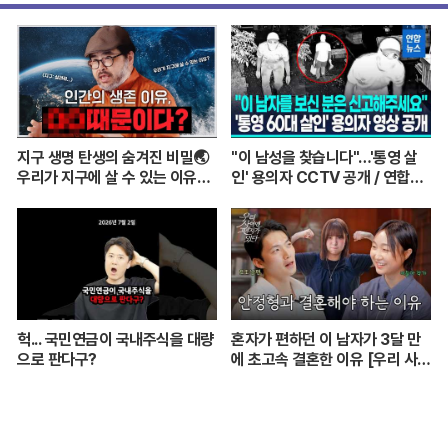
지구 생명 탄생의 숨겨진 비밀🌏
"이 남성을 찾습니다"…'통영 살
우리가 지구에 살 수 있는 이유는
인' 용의자 CCTV 공개 / 연합뉴
이것 때문? ㅣ이정모 관장님이 알
스 (Yonhapnews)
려주는 쉬운 과학 이야기💡
헉... 국민연금이 국내주식을 대량
혼자가 편하던 이 남자가 3달 만
으로 판다구?
에 초고속 결혼한 이유 [우리 사이
엔 편지가 있다] EP.1 또또 남편
주찬