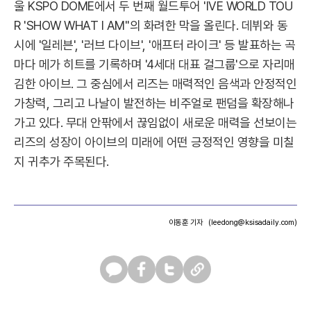
울 KSPO DOME에서 두 번째 월드투어 'IVE WORLD TOU
R 'SHOW WHAT I AM''의 화려한 막을 올린다. 데뷔와 동
시에 '일레븐', '러브 다이브', '애프터 라이크' 등 발표하는 곡
마다 메가 히트를 기록하며 '4세대 대표 걸그룹'으로 자리매
김한 아이브. 그 중심에서 리즈는 매력적인 음색과 안정적인
가창력, 그리고 나날이 발전하는 비주얼로 팬덤을 확장해나
가고 있다. 무대 안팎에서 끊임없이 새로운 매력을 선보이는
리즈의 성장이 아이브의 미래에 어떤 긍정적인 영향을 미칠
지 귀추가 주목된다.
이동훈 기자
(leedong@ksisadaily.com)
카
페
트
U
카
이
위
R
오
스
터
L