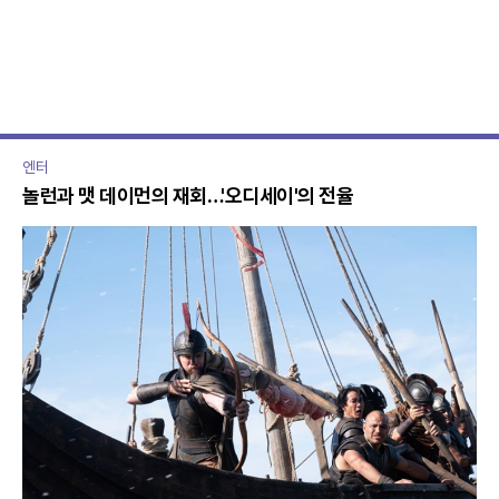
톡
북
복
사
엔터
놀런과 맷 데이먼의 재회…'오디세이'의 전율