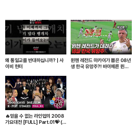
왜 통일교를 반대하십니까? | 사
뮌헨 레전드 마카이가 뽑은 08년
이비 헌터
생 한국 유망주?! 바이에른 뮌헨
에 한국인 선수가 4명이라니...
🔥믿을 수 없는 라인업의 2008
가요대전 [FULL] Part.01💝 (BI
GBANG,TVXQ,Girls' Genera
tion ...)