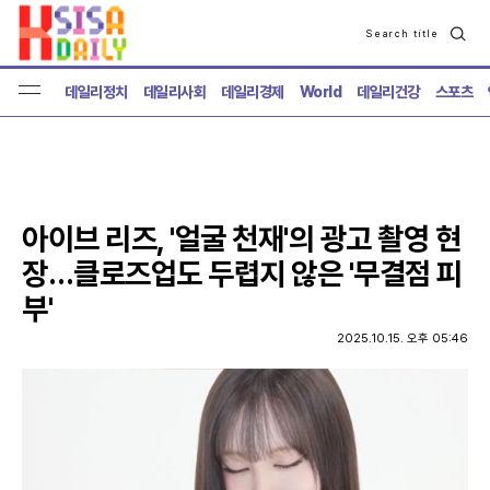
Search title
검
색
데일리정치
데일리사회
데일리경제
World
데일리건강
스포츠
아이브 리즈, '얼굴 천재'의 광고 촬영 현
장…클로즈업도 두렵지 않은 '무결점 피
부'
2025.10.15. 오후 05:46