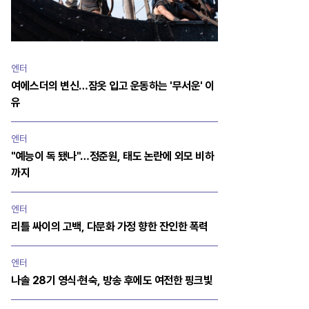
엔터
여에스더의 변신…잠옷 입고 운동하는 '무서운' 이
유
엔터
"예능이 독 됐나"…정준원, 태도 논란에 외모 비하
까지
엔터
리틀 싸이의 고백, 다문화 가정 향한 잔인한 폭력
엔터
나솔 28기 영식·현숙, 방송 후에도 여전한 핑크빛