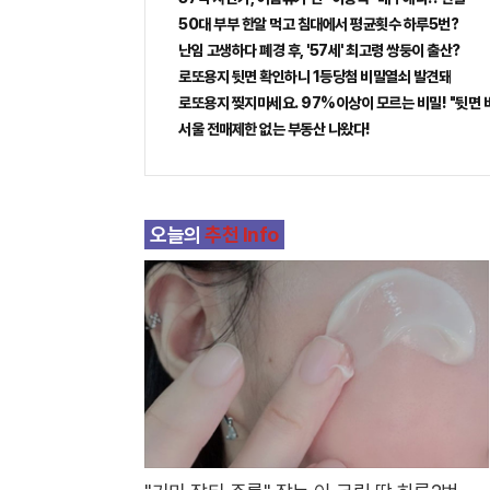
50대 부부 한알 먹고 침대에서 평균횟수 하루5번?
난임 고생하다 폐경 후, '57세' 최고령 쌍둥이 출산?
로또용지 뒷면 확인하니 1등당첨 비밀열쇠 발견돼
로또용지 찢지마세요. 97%이상이 모르는 비밀! "뒷면 
서울 전매제한 없는 부동산 나왔다!
오늘의
추천 Info