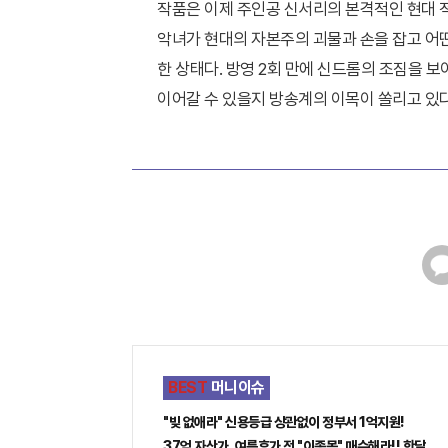
작품은 이제 주인공 신서리의 본격적인 현대 
악녀가 현대의 자본주의 괴물과 손을 잡고 어
한 상태다. 방영 2회 만에 신드롬의 조짐을 
이어갈 수 있을지 방송계의 이목이 쏠리고 있다
카
카
오
톡
BEST
머니이슈
"빚 없애라" 신용등급 상관없이 정부서 1억지원!
37억 자산가, 여름휴가 전 "이종목" 매수해라!! 한달