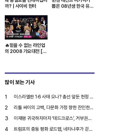
왜 통일교를 반대하십니
뮌헨 레전드 마카이가
까? | 사이비 헌터
뽑은 08년생 한국 유망
주?! 바이에른 뮌헨에
한국인 선수가 4명이라
니...
🔥믿을 수 없는 라인업
의 2008 가요대전 [F
ULL] Part.01💝 (BIG
BANG,TVXQ,Girls'
Generation ...)
많이 보는 기사
1
이스라엘판 1·6 사태 오나? 총선 앞둔 헌정 위
기
2
리틀 싸이의 고백, 다문화 가정 향한 잔인한
폭력
3
이재명 귀국하자마자 '데드크로스', 거부권이
분수령
4
트럼프의 중동 평화 로드맵, 네타냐후가 걷어