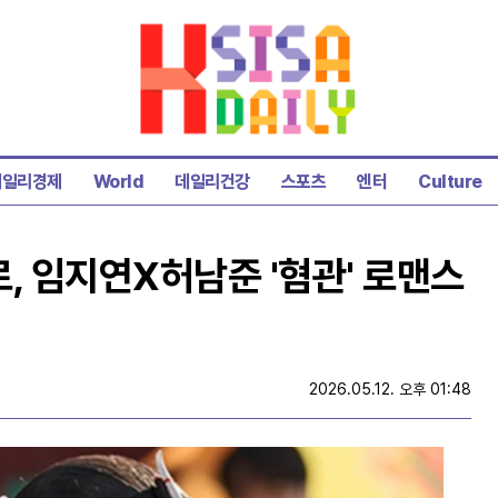
데일리경제
World
데일리건강
스포츠
엔터
Culture
, 임지연X허남준 '혐관' 로맨스
2026.05.12. 오후 01:48