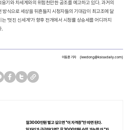
적응기와 차세계와의 위험천만한 공조를 예고하고 있다. 과거의
떤 방식으로 세상을 뒤흔들지 시청자들의 기대감이 최고조에 달
보이는 '멋진 신세계'가 향후 전개에서 시청률 상승세를 어디까지
.
이동훈 기자
(leedong@ksisadaily.com)
페
트
U
이
위
R
스
터
L
북
복
사
월3000만원 벌고 싶으면 "이 자격증"만 따면 된다.
일자리가 급급하다면? 月3000만원 수익 가능한 이 "자격증" 주목받고