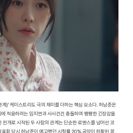
계)' 케미스트리도 극의 재미를 더하는 핵심 요소다. 허남준은
사회에 적응하려는 임지연과 사사건건 충돌하며 팽팽한 긴장감을
한 전개로 시작된 두 사람의 관계는 단순한 로맨스를 넘어선 코
발표회 당시 허남준이 예고했던 시청률 20% 공약이 허황된 꿈