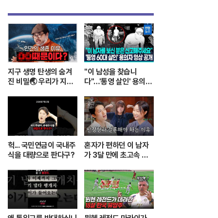
지구 생명 탄생의 숨겨
"이 남성을 찾습니
진 비밀🌏 우리가 지구
다"…'통영 살인' 용의자
에 살 수 있는 이유는 이
CCTV 공개 / 연합뉴스
것 때문? ㅣ이정모 관장
(Yonhapnews)
님이 알려주는 쉬운 과
학 이야기💡
헉... 국민연금이 국내주
혼자가 편하던 이 남자
식을 대량으로 판다구?
가 3달 만에 초고속 결
혼한 이유 [우리 사이엔
편지가 있다] EP.1 또또
남편 주찬