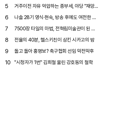
찬 이유
5
거주이전 자유 억압하는 종부세, 야당 "재앙
될 것"
6
나솔 28기 영식·현숙, 방송 후에도 여전한 핑
크빛
7
7500장 타일의 마법, 전혁림미술관이 된 생
가터
8
전율의 40분, 헬스키친이 삼킨 시카고의 밤
9
돌고 돌아 홍명보? 축구협회 선임 막전막후
10
"시청자가 1번" 김희철 울린 강호동의 철학