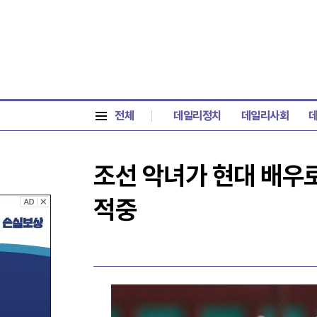
전체
데일리정치
데일리사회
조선 악녀가 현대 배우로
적중