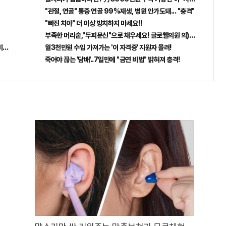
"관절, 연골" 통증 연골 99%재생, 병원 안가도돼... "충격"
"빠진 치아" 더 이상 방치하지 마세요!!
부족한 머리숱,"두피문신"으로 채우세요! 글로웰의원 의)96837
비추면 번호 보인다!?"
월3천만원 수입 가져가는 '이 자격증' 지원자 몰려!
죽어야 끊는 '담배'..7일만에 "금연 비법" 밝혀져 충격!