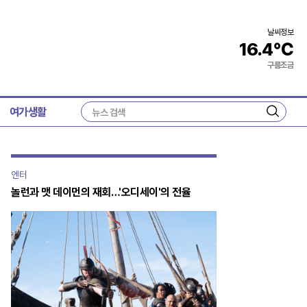
날씨정보
16.4
℃
구름조금
여가생활
검
색
엔터
놀런과 맷 데이먼의 재회…'오디세이'의 전율