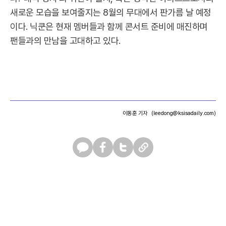
새로운 모습을 보여줄지는 8월의 무대에서 판가름 날 예정
이다. 닉쿤은 현재 멤버들과 함께 콘서트 준비에 매진하며
팬들과의 만남을 고대하고 있다.
이동훈 기자
(leedong@ksisadaily.com)
카
페
트
U
카
이
위
R
오
스
터
L
톡
북
복
사