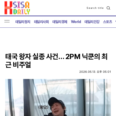
Search title
검
색
데일리정치
데일리사회
데일리경제
World
데일리건강
스포츠
태국 왕자 실종 사건… 2PM 닉쿤의 최
근 비주얼
2026.05.13. 오후 05:01