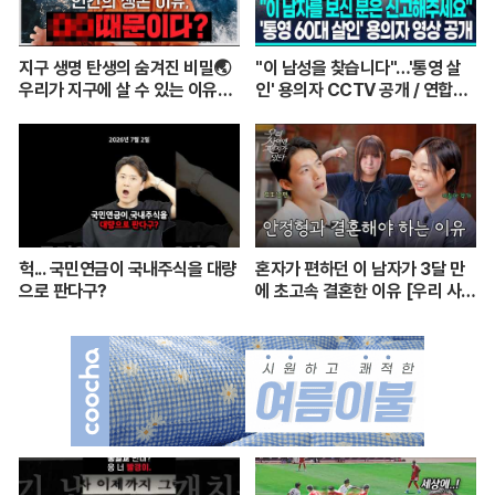
지구 생명 탄생의 숨겨진 비밀🌏
"이 남성을 찾습니다"…'통영 살
우리가 지구에 살 수 있는 이유는
인' 용의자 CCTV 공개 / 연합뉴
이것 때문? ㅣ이정모 관장님이 알
스 (Yonhapnews)
려주는 쉬운 과학 이야기💡
헉... 국민연금이 국내주식을 대량
혼자가 편하던 이 남자가 3달 만
으로 판다구?
에 초고속 결혼한 이유 [우리 사이
엔 편지가 있다] EP.1 또또 남편
주찬