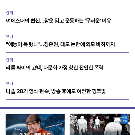
엔터
여에스더의 변신…잠옷 입고 운동하는 '무서운' 이유
엔터
"예능이 독 됐나"…정준원, 태도 논란에 외모 비하까지
엔터
리틀 싸이의 고백, 다문화 가정 향한 잔인한 폭력
엔터
나솔 28기 영식·현숙, 방송 후에도 여전한 핑크빛