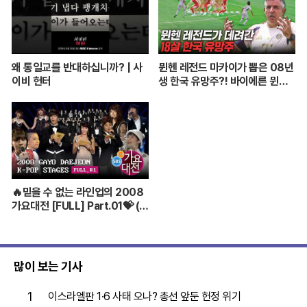
왜 통일교를 반대하십니까? | 사
뮌헨 레전드 마카이가 뽑은 08년
이비 헌터
생 한국 유망주?! 바이에른 뮌헨
에 한국인 선수가 4명이라니...
🔥믿을 수 없는 라인업의 2008
가요대전 [FULL] Part.01💝 (BI
GBANG,TVXQ,Girls' Genera
tion ...)
많이 보는 기사
1
이스라엘판 1·6 사태 오나? 총선 앞둔 헌정 위기