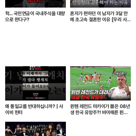
헉... 국민연금이 국내주식을 대량
혼자가 편하던 이 남자가 3달 만
으로 판다구?
에 초고속 결혼한 이유 [우리 사이
엔 편지가 있다] EP.1 또또 남편
주찬
왜 통일교를 반대하십니까? | 사
뮌헨 레전드 마카이가 뽑은 08년
이비 헌터
생 한국 유망주?! 바이에른 뮌헨
에 한국인 선수가 4명이라니...