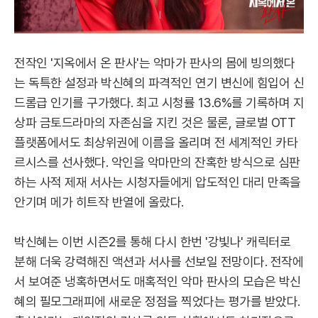
전작인 '지옥에서 온 판사'는 악마가 판사의 몸에 빙의했다
는 독특한 설정과 박신혜의 파격적인 연기 변신에 힘입어 신
드롬급 인기를 구가했다. 최고 시청률 13.6%를 기록하며 지
상파 금토드라마의 자존심을 지킨 것은 물론, 글로벌 OTT
플랫폼에서도 최상위권에 이름을 올리며 전 세계적인 카타
르시스를 선사했다. 악인을 악마만의 잔혹한 방식으로 심판
하는 사적 제재 서사는 시청자들에게 압도적인 대리 만족을
안기며 메가 히트작 반열에 올랐다.
박신혜는 이번 시즌2를 통해 다시 한번 '강빛나' 캐릭터로
분해 더욱 강력해진 액션과 서사를 선보일 전망이다. 전작에
서 보여준 냉혹하면서도 매혹적인 악마 판사의 모습은 박신
혜의 필모그래피에 새로운 정점을 찍었다는 평가를 받았다.