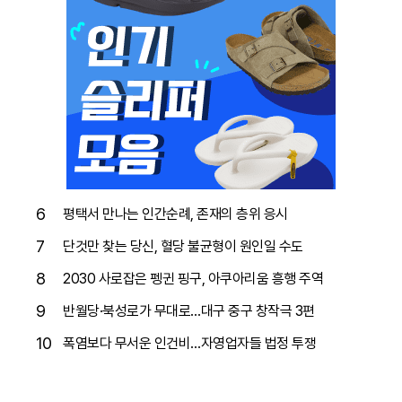
6
평택서 만나는 인간순례, 존재의 층위 응시
7
단것만 찾는 당신, 혈당 불균형이 원인일 수도
8
2030 사로잡은 펭귄 핑구, 아쿠아리움 흥행 주역
9
반월당·북성로가 무대로…대구 중구 창작극 3편
10
폭염보다 무서운 인건비…자영업자들 법정 투쟁