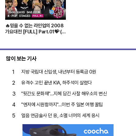
🔥믿을 수 없는 라인업의 2008
가요대전 [FULL] Part.01💝 (BI
GBANG,TVXQ,Girls' Genera
tion ...)
많이 보는 기사
1
지방 국립대 신입생, 내년부터 등록금 0원
2
유격수 고민 끝낸 KIA, 하주석이 살렸다
3
"뒷간도 문화재"…지혜 담긴 사찰 해우소의 변신
4
"엔저에 시원함까지"…이번 주 일본 여행 꿀팁
5
얼음 연금술사 던 응, 소멸 너머의 세계 응시