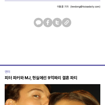
이동훈 기자
(leedong@ksisadaily.com)
카
페
트
U
카
이
위
R
오
스
터
L
톡
북
복
사
엔터
피터 파커와 MJ, 현실에선 9억짜리 결혼 파티