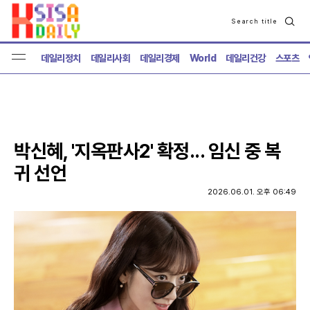
Search title
검
색
데일리정치
데일리사회
데일리경제
World
데일리건강
스포츠
박신혜, '지옥판사2' 확정... 임신 중 복
귀 선언
2026.06.01. 오후 06:49