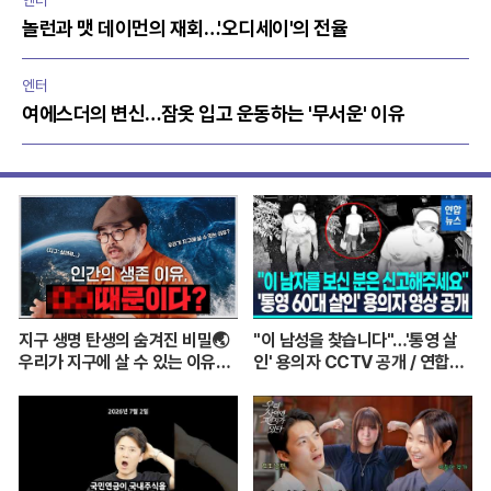
엔터
놀런과 맷 데이먼의 재회…'오디세이'의 전율
엔터
여에스더의 변신…잠옷 입고 운동하는 '무서운' 이유
지구 생명 탄생의 숨겨진 비밀🌏
"이 남성을 찾습니다"…'통영 살
우리가 지구에 살 수 있는 이유는
인' 용의자 CCTV 공개 / 연합뉴
이것 때문? ㅣ이정모 관장님이 알
스 (Yonhapnews)
려주는 쉬운 과학 이야기💡