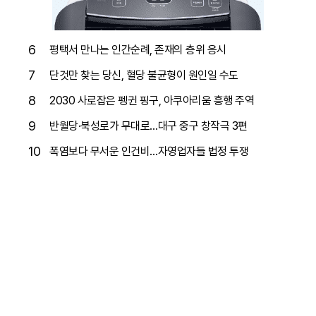
6
평택서 만나는 인간순례, 존재의 층위 응시
7
단것만 찾는 당신, 혈당 불균형이 원인일 수도
8
2030 사로잡은 펭귄 핑구, 아쿠아리움 흥행 주역
9
반월당·북성로가 무대로…대구 중구 창작극 3편
10
폭염보다 무서운 인건비…자영업자들 법정 투쟁