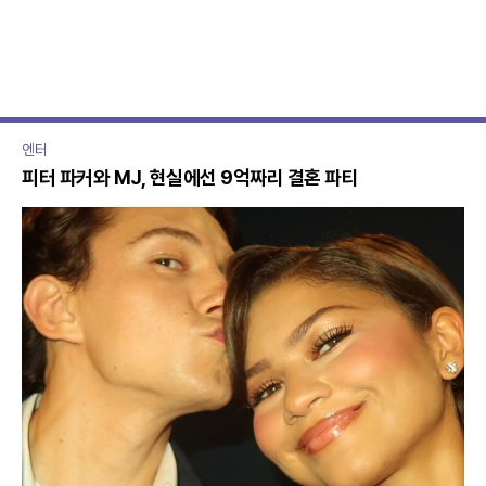
톡
북
복
사
엔터
피터 파커와 MJ, 현실에선 9억짜리 결혼 파티