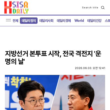
Search title
검
색
전체
데일리정치
데일리사회
데일리경제
World
데일리건강
스
지방선거 본투표 시작, 전국 격전지 '운
명의 날'
2026.06.03. 오전 12:41