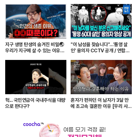
지구 생명 탄생의 숨겨진 비밀🌏
"이 남성을 찾습니다"…'통영 살
우리가 지구에 살 수 있는 이유는
인' 용의자 CCTV 공개 / 연합뉴
이것 때문? ㅣ이정모 관장님이 알
스 (Yonhapnews)
려주는 쉬운 과학 이야기💡
헉... 국민연금이 국내주식을 대량
혼자가 편하던 이 남자가 3달 만
으로 판다구?
에 초고속 결혼한 이유 [우리 사이
엔 편지가 있다] EP.1 또또 남편
주찬