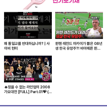
왜 통일교를 반대하십니까? | 사
뮌헨 레전드 마카이가 뽑은 08년
이비 헌터
생 한국 유망주?! 바이에른 뮌헨
에 한국인 선수가 4명이라니...
🔥믿을 수 없는 라인업의 2008
가요대전 [FULL] Part.01💝 (BI
GBANG,TVXQ,Girls' Genera
tion ...)