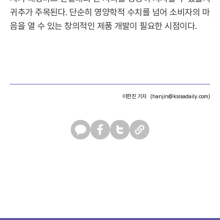
귀추가 주목된다. 단순히 영양학적 수치를 넘어 소비자의 마
음을 열 수 있는 창의적인 제품 개발이 필요한 시점이다.
이한진 기자
(hanjin@ksisadaily.com)
카
페
트
U
카
이
위
R
오
스
터
L
톡
북
복
사