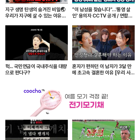
지구 생명 탄생의 숨겨진 비밀🌏
"이 남성을 찾습니다"…'통영 살
우리가 지구에 살 수 있는 이유는
인' 용의자 CCTV 공개 / 연합뉴
이것 때문? ㅣ이정모 관장님이 알
스 (Yonhapnews)
려주는 쉬운 과학 이야기💡
헉... 국민연금이 국내주식을 대량
혼자가 편하던 이 남자가 3달 만
으로 판다구?
에 초고속 결혼한 이유 [우리 사이
엔 편지가 있다] EP.1 또또 남편
주찬