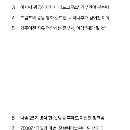
3
이재명 귀국하자마자 '데드크로스', 거부권이 분수령
4
트럼프의 중동 평화 로드맵, 네타냐후가 걷어찬 이유
5
거주이전 자유 억압하는 종부세, 야당 "재앙 될 것"
6
나솔 28기 영식·현숙, 방송 후에도 여전한 핑크빛
7
7500장 타일의 마법, 전혁림미술관이 된 생가터