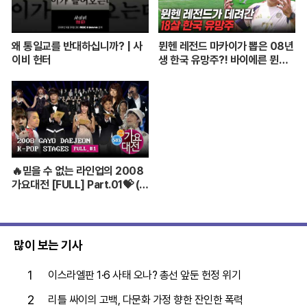
왜 통일교를 반대하십니까? | 사
뮌헨 레전드 마카이가 뽑은 08년
이비 헌터
생 한국 유망주?! 바이에른 뮌헨
에 한국인 선수가 4명이라니...
🔥믿을 수 없는 라인업의 2008
가요대전 [FULL] Part.01💝 (BI
GBANG,TVXQ,Girls' Genera
tion ...)
많이 보는 기사
1
이스라엘판 1·6 사태 오나? 총선 앞둔 헌정 위기
2
리틀 싸이의 고백, 다문화 가정 향한 잔인한 폭력