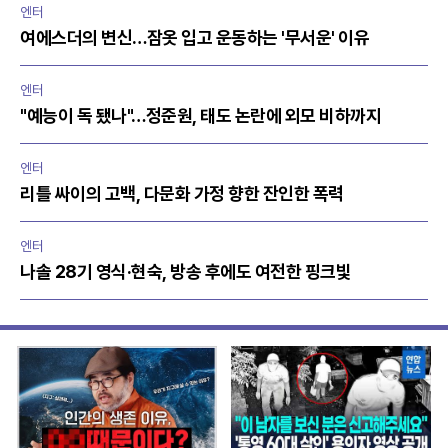
엔터
여에스더의 변신…잠옷 입고 운동하는 '무서운' 이유
엔터
"예능이 독 됐나"…정준원, 태도 논란에 외모 비하까지
엔터
리틀 싸이의 고백, 다문화 가정 향한 잔인한 폭력
엔터
나솔 28기 영식·현숙, 방송 후에도 여전한 핑크빛