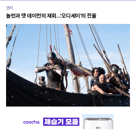
엔터
놀런과 맷 데이먼의 재회…'오디세이'의 전율