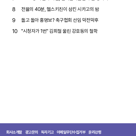
8
전율의 40분, 헬스키친이 삼킨 시카고의 밤
9
돌고 돌아 홍명보? 축구협회 선임 막전막후
10
"시청자가 1번" 김희철 울린 강호동의 철학
회사소개말
광고문의
독자기고
이메일무단수집거부
윤리강령