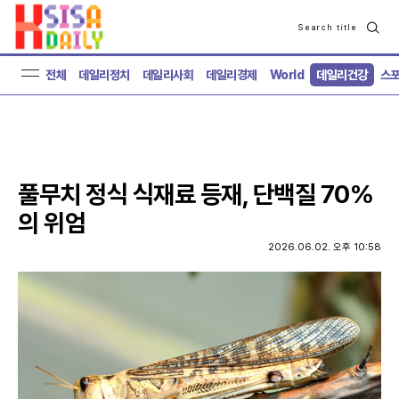
Search title
검
색
전체
데일리정치
데일리사회
데일리경제
World
데일리건강
스
풀무치 정식 식재료 등재, 단백질 70%
의 위엄
2026.06.02. 오후 10:58