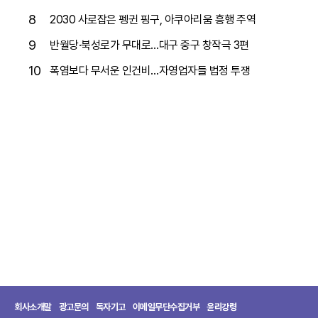
8
2030 사로잡은 펭귄 핑구, 아쿠아리움 흥행 주역
9
반월당·북성로가 무대로…대구 중구 창작극 3편
10
폭염보다 무서운 인건비…자영업자들 법정 투쟁
회사소개말
광고문의
독자기고
이메일무단수집거부
윤리강령