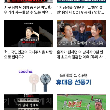
지구 생명 탄생의 숨겨진 비밀🌏
"이 남성을 찾습니다"…'통영 살
우리가 지구에 살 수 있는 이유는
인' 용의자 CCTV 공개 / 연합뉴
이것 때문? ㅣ이정모 관장님이 알
스 (Yonhapnews)
려주는 쉬운 과학 이야기💡
헉... 국민연금이 국내주식을 대량
혼자가 편하던 이 남자가 3달 만
으로 판다구?
에 초고속 결혼한 이유 [우리 사이
엔 편지가 있다] EP.1 또또 남편
주찬