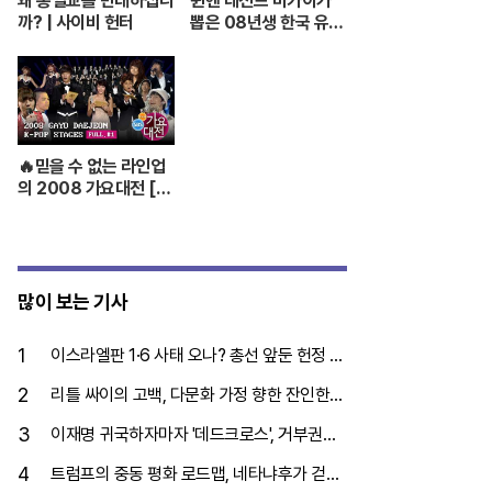
왜 통일교를 반대하십니
뮌헨 레전드 마카이가
까? | 사이비 헌터
뽑은 08년생 한국 유망
주?! 바이에른 뮌헨에
한국인 선수가 4명이라
니...
🔥믿을 수 없는 라인업
의 2008 가요대전 [F
ULL] Part.01💝 (BIG
BANG,TVXQ,Girls'
Generation ...)
많이 보는 기사
1
이스라엘판 1·6 사태 오나? 총선 앞둔 헌정 위
기
2
리틀 싸이의 고백, 다문화 가정 향한 잔인한
폭력
3
이재명 귀국하자마자 '데드크로스', 거부권이
분수령
4
트럼프의 중동 평화 로드맵, 네타냐후가 걷어