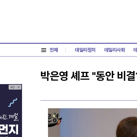
전체
데일리정치
데일리사회
박은영 셰프 "동안 비결