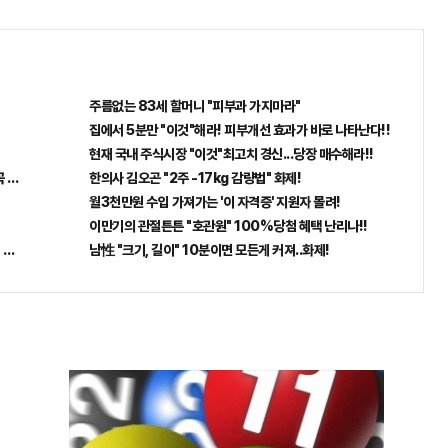
스
터
L
북
복
사
주름없는 83세 할머니 "피부과 가지마라"
집에서 5분만 "이것"해라! 피부개선 효과가 바로 나타난다!!
현재 국내 주식시장 "이것"최고치 경신...당장 매수해라!!
꼭 오늘 확인하세요.
한의사 김오곤 "2주 -17kg 감량법" 화제!
월3천만원 수입 가져가는 '이 자격증' 지원자 몰려!
이만기의 관절튼튼 "호관원" 100%당첨 혜택 난리나!!
 선착순 100% 무료 경품지원!!
남性 "크기, 길이" 10분이면 모든게 커져..화제!