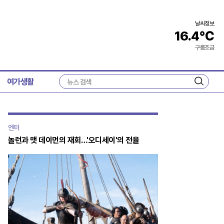
날씨정보
16.4
℃
구름조금
여가생활
검
색
엔터
놀런과 맷 데이먼의 재회…'오디세이'의 전율