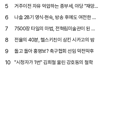
찬 이유
5
거주이전 자유 억압하는 종부세, 야당 "재앙
될 것"
6
나솔 28기 영식·현숙, 방송 후에도 여전한 핑
크빛
7
7500장 타일의 마법, 전혁림미술관이 된 생
가터
8
전율의 40분, 헬스키친이 삼킨 시카고의 밤
9
돌고 돌아 홍명보? 축구협회 선임 막전막후
10
"시청자가 1번" 김희철 울린 강호동의 철학