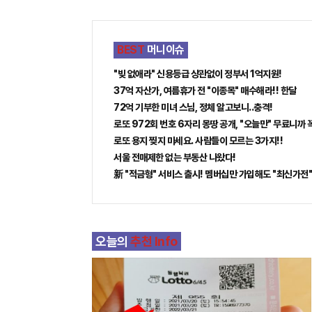
오
톡
BEST
머니이슈
"빚 없애라" 신용등급 상관없이 정부서 1억지원!
37억 자산가, 여름휴가 전 "이종목" 매수해라!! 한달
72억 기부한 미녀 스님, 정체 알고보니..충격!
로또 972회 번호 6자리 몽땅 공개, "오늘만" 무료니까 
로또 용지 찢지 마세요. 사람들이 모르는 3가지!!
서울 전매제한 없는 부동산 나왔다!
新 "적금형" 서비스 출시! 멤버십만 가입해도 "최신가전"
오늘의
추천 Info