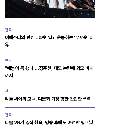
엔터
여에스더의 변신…잠옷 입고 운동하는 '무서운' 이
유
엔터
"예능이 독 됐나"…정준원, 태도 논란에 외모 비하
까지
엔터
리틀 싸이의 고백, 다문화 가정 향한 잔인한 폭력
엔터
나솔 28기 영식·현숙, 방송 후에도 여전한 핑크빛