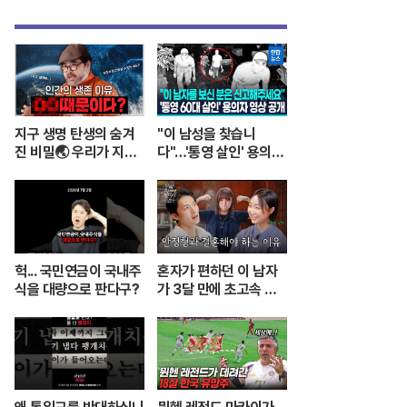
지구 생명 탄생의 숨겨
"이 남성을 찾습니
진 비밀🌏 우리가 지구
다"…'통영 살인' 용의자
에 살 수 있는 이유는 이
CCTV 공개 / 연합뉴스
것 때문? ㅣ이정모 관장
(Yonhapnews)
님이 알려주는 쉬운 과
학 이야기💡
헉... 국민연금이 국내주
혼자가 편하던 이 남자
식을 대량으로 판다구?
가 3달 만에 초고속 결
혼한 이유 [우리 사이엔
편지가 있다] EP.1 또또
남편 주찬