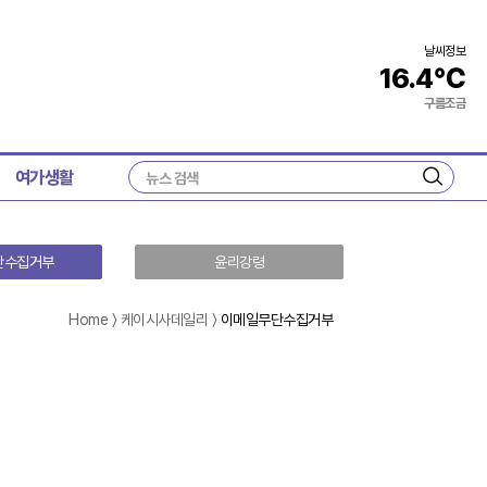
날씨정보
16.4
℃
구름조금
여가생활
검
색
단수집거부
윤리강령
Home 〉 케이시사데일리 〉
이메일무단수집거부