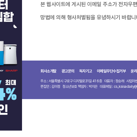
본 웹사이트에 게시된 이메일 주소가 전자우편
망법에 의해 형사처벌됨을 유념하시기 바랍니
회사소개말
광고문의
독자기고
이메일무단수집거부
윤리
주소 : 서울특별시 구로구 디지털로31길 41 6층
대표자 : 정승래
사업자번호
편집인 : 김미정
청소년보호 책임자 : 박지은
대표메일 : cs_ksisadaily@